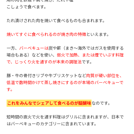
用の肉を鉄板や網で焼き、たれや塩
こしょうで食べます。
たれ漬けされた肉を焼いて食べるものも合まれます。
焼いてすぐに食べられるのが焼き肉の特徴
といえます。
一方、
バーベキューは
炭や薪（まき～海外ではガスを使用する
場合もある）などを使い、
弱火で加熱、または煙でいぶす料理
で、じっくり火を通すのが本来の調理法
です。
豚・牛の骨付きリブや牛ブリスケットなど
肉質が硬い部位を、
低温で数時間かけて蒸し焼きにするのが本場のバーベキューで
す。
これをみんなでシェアして食べるのが醍醐味
なのです。
短時間の直火で火を通す料理はグリルに含まれますが、日本で
はバーベキューのカテゴリーに含まれています。