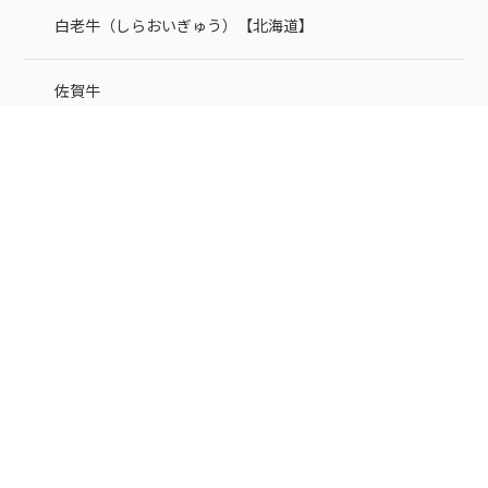
白老牛（しらおいぎゅう）【北海道】
佐賀牛
伊万里牛（伊萬里牛）
あか牛
十勝しほろ牛【北海道】
十勝豊西牛料理のお取り寄せ【LeTAO（ルタオ）】
ソーセージ通販