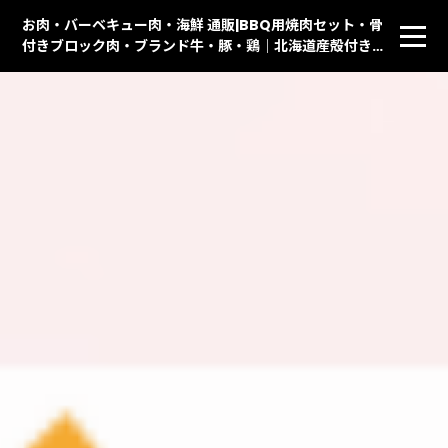
お肉・バーベキュー肉・海鮮 通販|BBQ用焼肉セット・骨
付きブロック肉・ブランド牛・豚・鶏｜北海道産殻付きホ
タテ貝・イカ・天然赤えび・ししゃも・ハラス