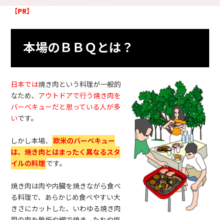
【PR】
本場のＢＢＱとは？
日本では
焼き肉という料理が一般的
なため、
アウトドアで行う焼き肉を
バーベキューだと思っている人が多
い
です。
しかし本場、
欧米のバーベキュー
は、焼き肉とはまったく異なるスタ
イルの料理
です。
焼き肉は肉や内臓を焼きながら食べ
る料理で、あらかじめ食べやすい大
きさにカットした、いわゆる焼き肉