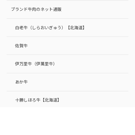
ブランド牛肉のネット通販
白老牛（しらおいぎゅう）【北海道】
佐賀牛
伊万里牛（伊萬里牛）
あか牛
十勝しほろ牛【北海道】
十勝豊西牛料理のお取り寄せ【LeTAO（ルタオ）】