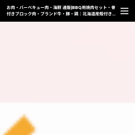
お肉・バーベキュー肉・海鮮 通販|BBQ用焼肉セット・骨
付きブロック肉・ブランド牛・豚・鶏｜北海道産殻付きホ
タテ貝・イカ・天然赤えび・ししゃも・ハラス