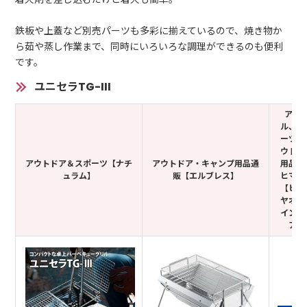
鉄板や上蓋など別売パーツも多彩に揃えているので、焼き物か
ら茹や蒸し作業まで、同時にいろいろな調理ができるのも便利
です。
ユニセラTG-III
アパ
ル、ス
ーツ、
ウトド
アウトドア＆スポーツ【ナチ
アウトドア・キャンプ用品通
用品な
ュラム】
販【エルブレス】
ヒマラ
【ヒマ
ヤオン
インス
ア】