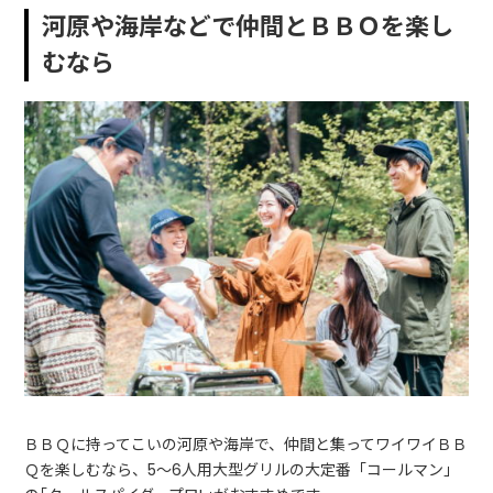
河原や海岸などで仲間とＢＢＯを楽し
むなら
ＢＢＱに持ってこいの河原や海岸で、仲間と集ってワイワイＢＢ
Ｑを楽しむなら、5～6人用大型グリルの大定番「コールマン」