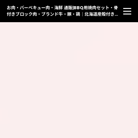
お肉・バーベキュー肉・海鮮 通販|BBQ用焼肉セット・骨
付きブロック肉・ブランド牛・豚・鶏｜北海道産殻付きホ
タテ貝・イカ・天然赤えび・ししゃも・ハラス